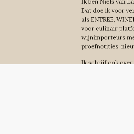
Ik ben Niels van L
Dat doe ik voor ve
als
ENTREE
,
WINE
voor culinair plat
wijnimporteurs met
proefnotities, nie
Ik schrijf ook ove
bureaus weet ik uit
teksten naar boven
tunnelvisie niet m
makkelijk. Jouw ve
shitload aan jargo
Kortom, heldere taa
- of wil zijn.