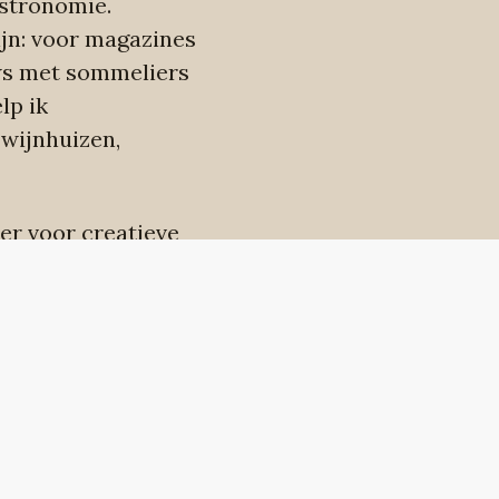
astronomie.
ijn: voor magazines
ews met sommeliers
lp ik
 wijnhuizen,
ter voor creatieve
l en de scherpste
 vaak door
oeilijke materie
 woorden of een
st bij wie jij bent