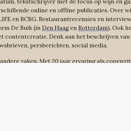
aatum, tekstschrijver met de focus op wijn en g
rschillende online en offline publicaties. Over w
LIFE
en
BCBG
. Restaurantrecensies en intervi
form De Buik (in
Den Haag
en
Rotterdam
). Ook he
 contentcreatie. Denk aan het beschrijven van
uwsbrieven, persberichten, social media.
r andere zaken. Met 20 jaar ervaring als copywri
 elk bedrijf - in elke branche - het beste verhaa
 te halen. De schatten die aan boord zijn, maar
eer gezien worden. Mijn grote kracht: ik maak m
rhaal helder en begrijpelijk, zonder overbodige
n en ingewikkelde termen.
l. Zodat iedereen snapt wat jij bedoelt en het pa